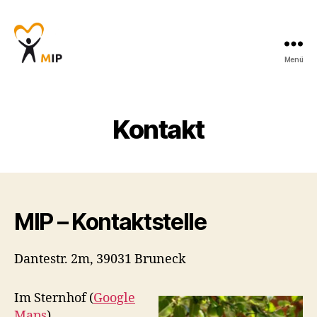
Menü
Männerinitiative
Pustertal
-
Beratung
Kontakt
für
Männer
MIP – Kontaktstelle
Dantestr. 2m, 39031 Bruneck
Im Sternhof (
Google
Maps
)