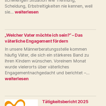
schwierigen Situation wie Trennung,
Scheidung, Erbstreitigkeiten nie kennen, weil
„Mediation
sie…
weiterlesen
ist
ein
hilfreiches
Instrument“
„Welcher Vater möchte ich sein?“ – Das
väterliche Engagement fördern
In unsere Männerberatungsstelle kommen
häufig Väter, die sich ein stärkeres Band zu
ihren Kindern wünschen. Voreinem Monat
wurde vielerorts über väterliches
„Welch
Engagementnachgedacht und berichtet –…
Vater
weiterlesen
möchte
ich
sein?“
–
Tätigkeitsbericht 2025
Das