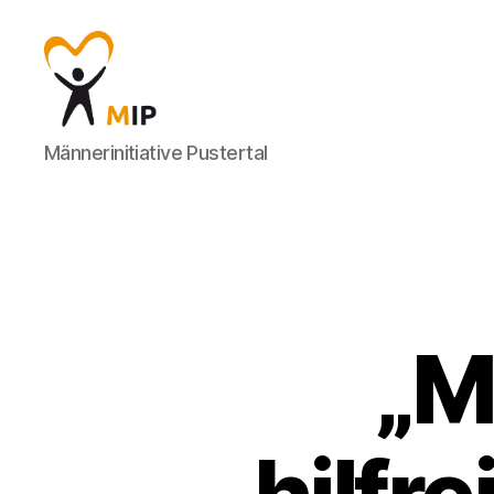
Männerinitiative
Männerinitiative Pustertal
Pustertal
-
Beratung
für
Männer
„M