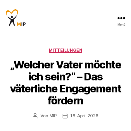
Menü
Männerinitiative
Pustertal
-
Beratung
Kategorien
MITTEILUNGEN
für
„Welcher Vater möchte
Männer
ich sein?“ – Das
väterliche Engagement
fördern
Von
MIP
18. April 2026
Beitragsautor
Veröffentlichungsdatum