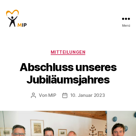
Menü
Männerinitiative
Pustertal
-
Beratung
Kategorien
MITTEILUNGEN
für
Abschluss unseres
Männer
Jubiläumsjahres
Von
MIP
10. Januar 2023
Beitragsautor
Veröffentlichungsdatum