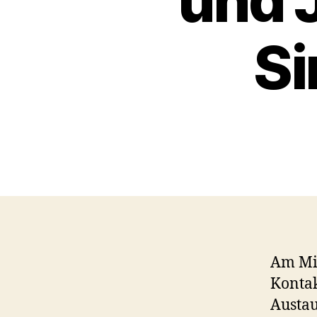
und 
S
Am Mit
Kontak
Austa