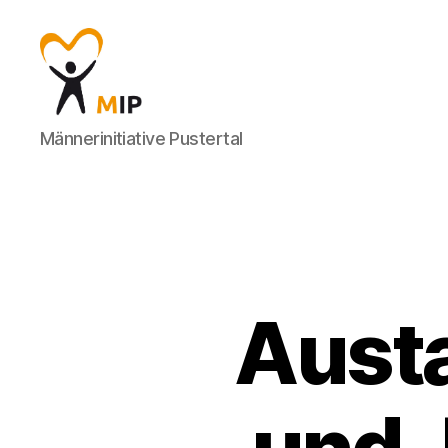
Männerinitiative
Männerinitiative Pustertal
Pustertal
-
Beratung
für
Männer
Austa