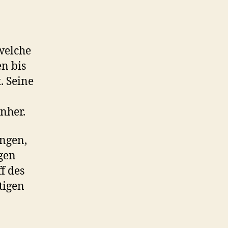
 welche
n bis
. Seine
nher.
ungen,
gen
f des
tigen