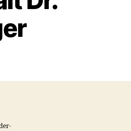
t Dr.
er
der-