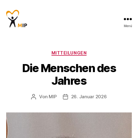
Menü
Männerinitiative
Pustertal
-
Beratung
Kategorien
MITTEILUNGEN
für
Die Menschen des
Männer
Jahres
Von
MIP
26. Januar 2026
Beitragsautor
Veröffentlichungsdatum