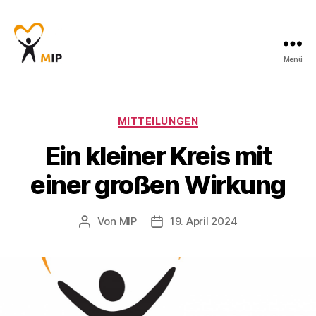
Menü
Männerinitiative
Pustertal
-
Beratung
Kategorien
MITTEILUNGEN
für
Ein kleiner Kreis mit
Männer
einer großen Wirkung
Von
MIP
19. April 2024
Beitragsautor
Veröffentlichungsdatum