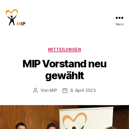
Menü
Männerinitiative
Pustertal
-
Beratung
Kategorien
MITTEILUNGEN
für
MIP Vorstand neu
Männer
gewählt
Von
MIP
8. April 2023
Beitragsautor
Veröffentlichungsdatum