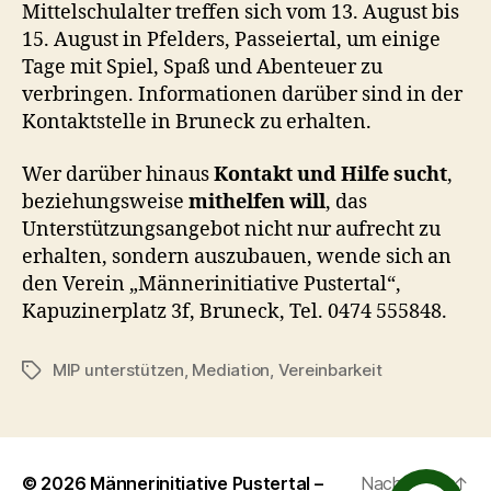
Mittelschulalter treffen sich vom 13. August bis
15. August in Pfelders, Passeiertal, um einige
Tage mit Spiel, Spaß und Abenteuer zu
verbringen. Informationen darüber sind in der
Kontaktstelle in Bruneck zu erhalten.
Wer darüber hinaus
Kontakt und Hilfe sucht
,
beziehungsweise
mithelfen will
, das
Unterstützungsangebot nicht nur aufrecht zu
erhalten, sondern auszubauen, wende sich an
den Verein „Männerinitiative Pustertal“,
Kapuzinerplatz 3f, Bruneck, Tel. 0474 555848.
MIP unterstützen
,
Mediation
,
Vereinbarkeit
Schlagwörter
© 2026
Männerinitiative Pustertal –
Nach oben
↑