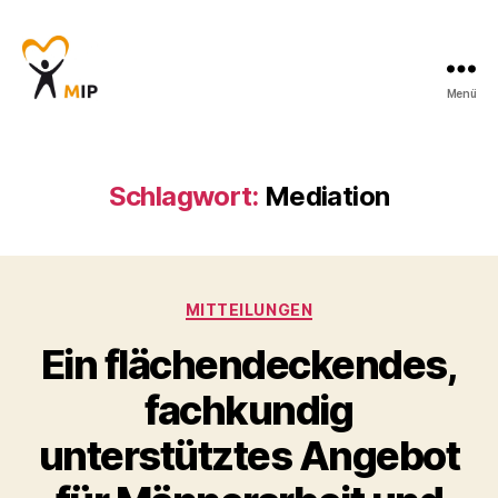
Menü
Männerinitiative
Pustertal
-
Beratung
Schlagwort:
Mediation
für
Männer
Kategorien
MITTEILUNGEN
Ein flächendeckendes,
fachkundig
unterstütztes Angebot