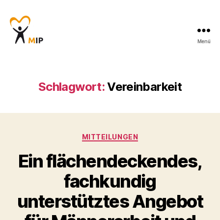
Menü
Männerinitiative
Pustertal
-
Beratung
Schlagwort:
Vereinbarkeit
für
Männer
Kategorien
MITTEILUNGEN
Ein flächendeckendes,
fachkundig
unterstütztes Angebot