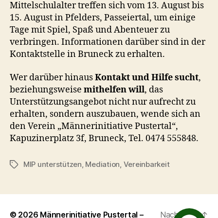
Mittelschulalter treffen sich vom 13. August bis
15. August in Pfelders, Passeiertal, um einige
Tage mit Spiel, Spaß und Abenteuer zu
verbringen. Informationen darüber sind in der
Kontaktstelle in Bruneck zu erhalten.
Wer darüber hinaus
Kontakt und Hilfe sucht
,
beziehungsweise
mithelfen will
, das
Unterstützungsangebot nicht nur aufrecht zu
erhalten, sondern auszubauen, wende sich an
den Verein „Männerinitiative Pustertal“,
Kapuzinerplatz 3f, Bruneck, Tel. 0474 555848.
MIP unterstützen
,
Mediation
,
Vereinbarkeit
Schlagwörter
© 2026
Männerinitiative Pustertal –
Nach oben
↑